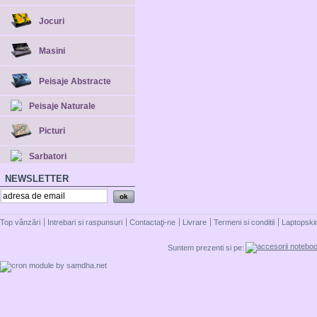
Jocuri
Masini
Peisaje Abstracte
Peisaje Naturale
Picturi
Sarbatori
NEWSLETTER
Top vânzări
Intrebari si raspunsuri
Contactaţi-ne
Livrare
Termeni si conditii
Laptopski
Suntem prezenti si pe: