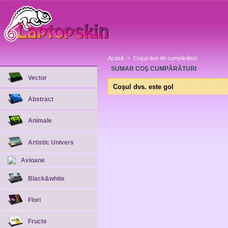
Acasă
>
Coşul dvs de cumpărături
SUMAR COŞ CUMPĂRĂTURI
Vector
Coşul dvs. este gol
Abstract
Animale
Artistic Univers
Avioane
Black&white
Flori
Fructe