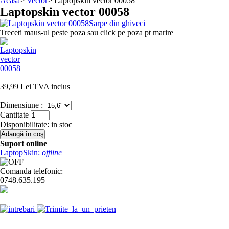
Acasă
>
Vector
>
Laptopskin vector 00058
Laptopskin vector 00058
Sarpe din ghiveci
Treceti maus-ul peste poza sau click pe poza pt marire
39,99 Lei
TVA inclus
Dimensiune :
Cantitate
Disponibilitate:
in stoc
Suport online
LaptopSkin:
offline
Comanda telefonic:
0748.635.195