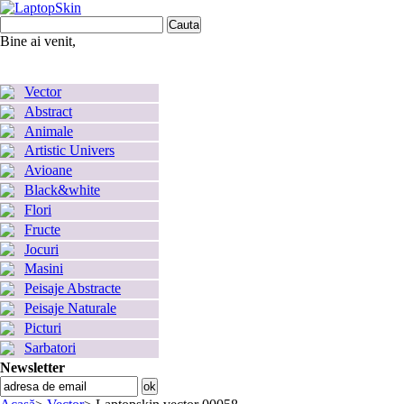
Bine ai venit,
Autentificare
Contul dumneavoastră
Coş
0
produs
produse
(gol)
Vector
Abstract
Animale
Artistic Univers
Avioane
Black&white
Flori
Fructe
Jocuri
Masini
Peisaje Abstracte
Peisaje Naturale
Picturi
Sarbatori
Newsletter