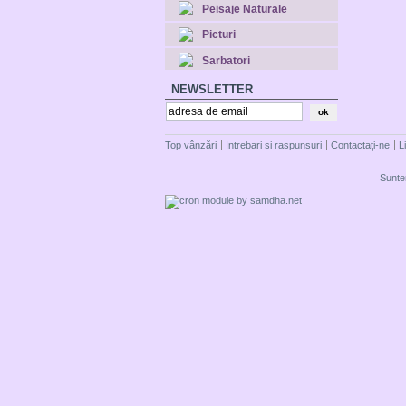
Peisaje Naturale
Picturi
Sarbatori
NEWSLETTER
Top vânzări
Intrebari si raspunsuri
Contactaţi-ne
L
Suntem