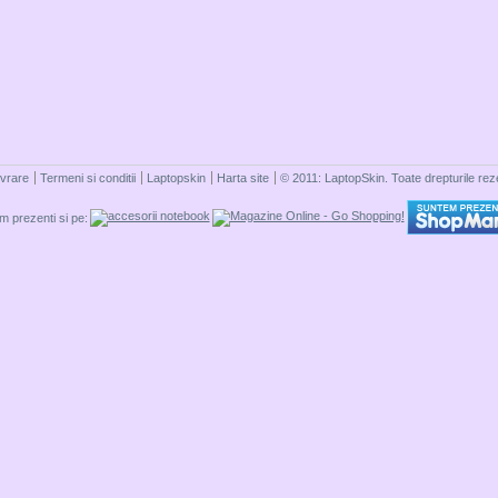
ivrare
Termeni si conditii
Laptopskin
Harta site
© 2011: LaptopSkin. Toate drepturile rez
 prezenti si pe: