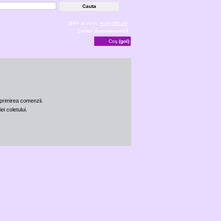
Bine ai venit,
Autentificare
Contul dumneavoastră
Coş
(gol)
 primirea comenzii.
ei coletului.