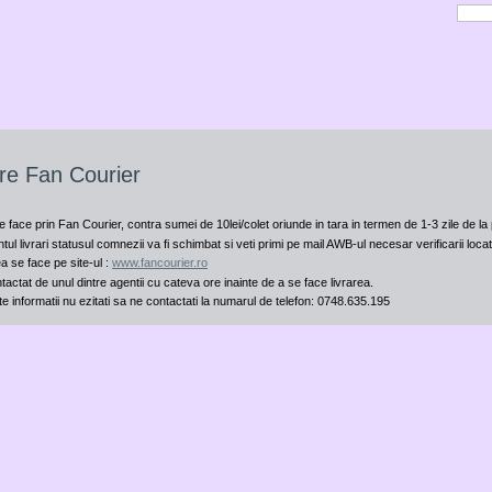
are Fan Courier
e face prin Fan Courier, contra sumei de 10lei/colet oriunde in tara in termen de 1-3 zile de la
ul livrari statusul comnezii va fi schimbat si veti primi pe mail AWB-ul necesar verificarii locati
ea se face pe site-ul :
www.fancourier.ro
ontactat de unul dintre agentii cu cateva ore inainte de a se face livrarea.
te informatii nu ezitati sa ne contactati la numarul de telefon: 0748.635.195