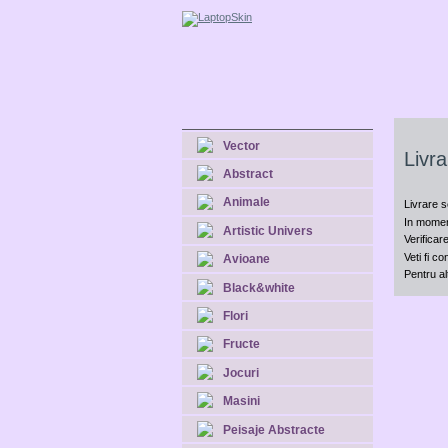
Vector
Livr
Abstract
Animale
Livrare s
In moment
Artistic Univers
Verificar
Veti fi c
Avioane
Pentru al
Black&white
Flori
Fructe
Jocuri
Masini
Peisaje Abstracte