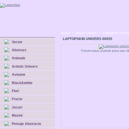
Acasă
>
Artistic Univers
>
Laptopskin univer
LAPTOPSKIN UNIVERS 00055
Vector
Abstract
Treceti maus-ul peste poza sau cli
Animale
Artistic Univers
Avioane
Black&white
Flori
Fructe
Jocuri
Masini
Peisaje Abstracte