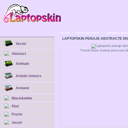
Acasă
>
Peisaje Abstracte
>
Laptopskin peis
LAPTOPSKIN PEISAJE ABSTRACTE 00
Vector
Treceti maus-ul peste poza sau cli
Abstract
Animale
Artistic Univers
Avioane
Black&white
Flori
Fructe
Jocuri