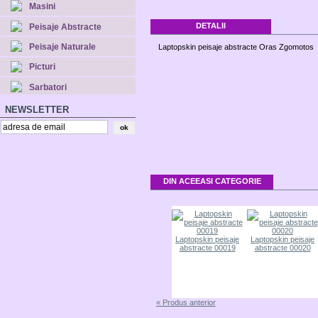
Masini
DETALII
Peisaje Abstracte
Peisaje Naturale
Laptopskin peisaje abstracte Oras Zgomotos
Picturi
Sarbatori
NEWSLETTER
DIN ACEEASI CATEGORIE
saje
Laptopskin peisaje
Laptopskin peisaje
Laptopskin peisaje
Laptopskin peisaje
016
abstracte 00017
abstracte 00018
abstracte 00019
abstracte 00020
« Produs anterior