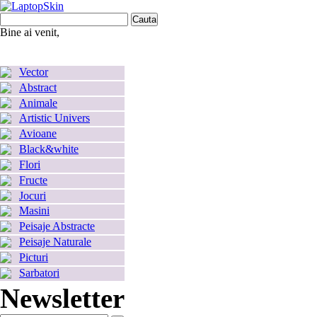
Bine ai venit,
Autentificare
Contul dumneavoastră
Coş
0
produs
produse
(gol)
Vector
Abstract
Animale
Artistic Univers
Avioane
Black&white
Flori
Fructe
Jocuri
Masini
Peisaje Abstracte
Peisaje Naturale
Picturi
Sarbatori
Newsletter