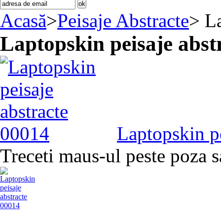
Acasă
>
Peisaje Abstracte
>
La
Laptopskin peisaje abst
Laptopskin p
Treceti maus-ul peste poza s